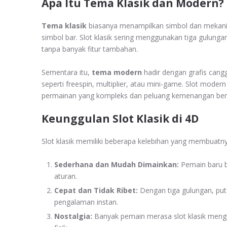
Apa Itu Tema Klasik dan Modern?
Tema klasik
biasanya menampilkan simbol dan mekanis
simbol bar. Slot klasik sering menggunakan tiga gulun
tanpa banyak fitur tambahan.
Sementara itu,
tema modern
hadir dengan grafis canggi
seperti freespin, multiplier, atau mini-game. Slot mode
permainan yang kompleks dan peluang kemenangan berl
Keunggulan Slot Klasik di 4D
Slot klasik memiliki beberapa kelebihan yang membuatny
Sederhana dan Mudah Dimainkan:
Pemain baru 
aturan.
Cepat dan Tidak Ribet:
Dengan tiga gulungan, put
pengalaman instan.
Nostalgia:
Banyak pemain merasa slot klasik menghad