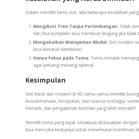
Dalam memilih tema slot, ada beberapa kesalahan yang p
Mengikuti Tren Tanpa Pertimbangan:
Tidak sem
dan fitur kompleks bisa membuat bingung jika tidak t
Mengabaikan Manajemen Modal:
Slot modern se
bisa bertaruh berlebihan.
Hanya Fokus pada Tema:
Tema menarik memang men
agar peluang menang optimal.
Kesimpulan
Slot klasik dan modern di 4D sama-sama memiliki keungg
kesederhanaan, kecepatan, dan nuansa nostalgia, semen
menarik, dan pengalaman bermain yang lebih interaktif.
Memilih tema yang tepat sebaiknya disesuaikan dengan t
bisa mencoba keduanya untuk menemukan kombinasi ide