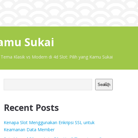
Kamu Sukai
Tema Klasik vs Modern di 4d Slot: Pilih yang Kamu Sukai
Search
Recent Posts
Kenapa Slot Menggunakan Enkripsi SSL untuk
Keamanan Data Member