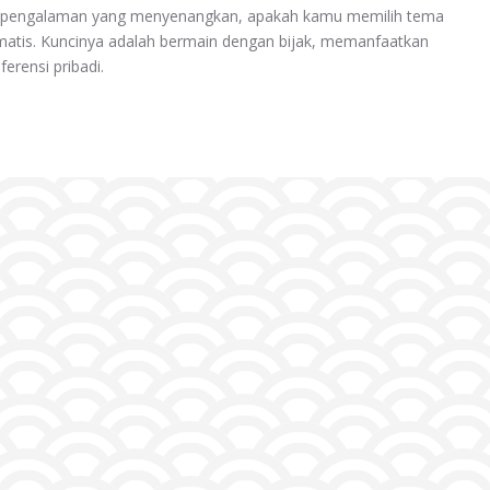
adi pengalaman yang menyenangkan, apakah kamu memilih tema
matis. Kuncinya adalah bermain dengan bijak, memanfaatkan
ferensi pribadi.