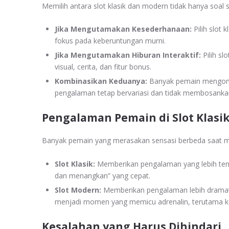
Memilih antara slot klasik dan modern tidak hanya soal s
Jika Mengutamakan Kesederhanaan:
Pilih slot 
fokus pada keberuntungan murni.
Jika Mengutamakan Hiburan Interaktif:
Pilih sl
visual, cerita, dan fitur bonus.
Kombinasikan Keduanya:
Banyak pemain mengombi
pengalaman tetap bervariasi dan tidak membosanka
Pengalaman Pemain di Slot Klasi
Banyak pemain yang merasakan sensasi berbeda saat m
Slot Klasik:
Memberikan pengalaman yang lebih tenan
dan menangkan” yang cepat.
Slot Modern:
Memberikan pengalaman lebih dramatis
menjadi momen yang memicu adrenalin, terutama ket
Kesalahan yang Harus Dihindari