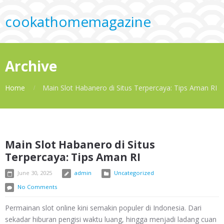
cookathomemagazine
Archive
Home
Main Slot Habanero di Situs Terpercaya: Tips Aman RI
Main Slot Habanero di Situs
Terpercaya: Tips Aman RI
June 30, 2025
admin
Uncategorized
No Comments
Permainan slot online kini semakin populer di Indonesia. Dari
sekadar hiburan pengisi waktu luang, hingga menjadi ladang cuan