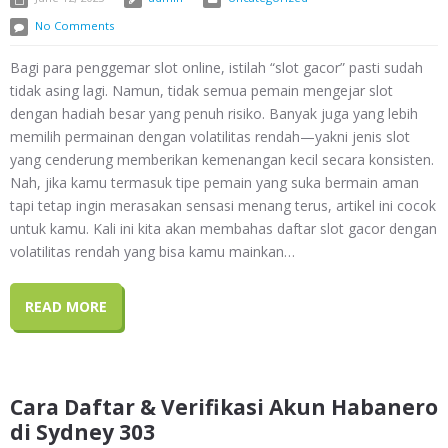
No Comments
Bagi para penggemar slot online, istilah “slot gacor” pasti sudah
tidak asing lagi. Namun, tidak semua pemain mengejar slot
dengan hadiah besar yang penuh risiko. Banyak juga yang lebih
memilih permainan dengan volatilitas rendah—yakni jenis slot
yang cenderung memberikan kemenangan kecil secara konsisten.
Nah, jika kamu termasuk tipe pemain yang suka bermain aman
tapi tetap ingin merasakan sensasi menang terus, artikel ini cocok
untuk kamu. Kali ini kita akan membahas daftar slot gacor dengan
volatilitas rendah yang bisa kamu mainkan…
READ MORE
Cara Daftar & Verifikasi Akun Habanero
di Sydney 303