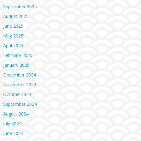
September 2025
August 2025
June 2025
May 2025
April 2025
February 2025
January 2025
December 2024
November 2024
October 2024
September 2024
August 2024
July 2024
June 2024