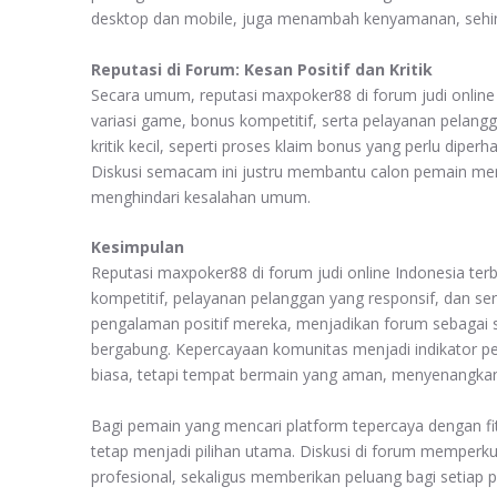
desktop dan mobile, juga menambah kenyamanan, sehin
Reputasi di Forum: Kesan Positif dan Kritik
Secara umum, reputasi maxpoker88 di forum judi online
variasi game, bonus kompetitif, serta pelayanan pela
kritik kecil, seperti proses klaim bonus yang perlu diper
Diskusi semacam ini justru membantu calon pemain 
menghindari kesalahan umum.
Kesimpulan
Reputasi maxpoker88 di forum judi online Indonesia ter
kompetitif, pelayanan pelanggan yang responsif, dan se
pengalaman positif mereka, menjadikan forum sebagai s
bergabung. Kepercayaan komunitas menjadi indikator p
biasa, tetapi tempat bermain yang aman, menyenangka
Bagi pemain yang mencari platform tepercaya dengan fi
tetap menjadi pilihan utama. Diskusi di forum memperkua
profesional, sekaligus memberikan peluang bagi setiap