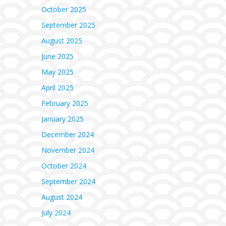
October 2025
September 2025
August 2025
June 2025
May 2025
April 2025
February 2025
January 2025
December 2024
November 2024
October 2024
September 2024
August 2024
July 2024