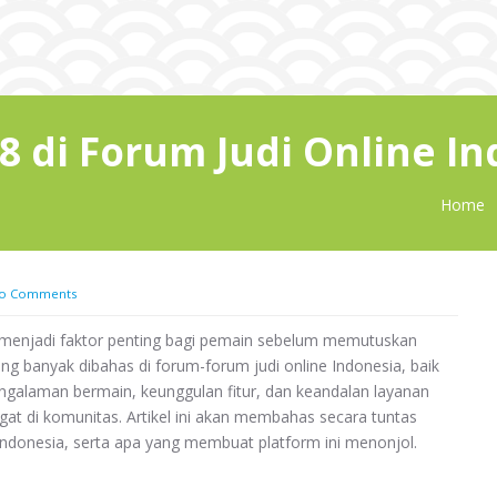
 di Forum Judi Online In
Home
o Comments
m menjadi faktor penting bagi pemain sebelum memutuskan
ang banyak dibahas di forum-forum judi online Indonesia, baik
ngalaman bermain, keunggulan fitur, dan keandalan layanan
at di komunitas. Artikel ini akan membahas secara tuntas
ndonesia, serta apa yang membuat platform ini menonjol.