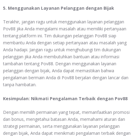
5. Menggunakan Layanan Pelanggan dengan Bijak
Terakhir, jangan ragu untuk menggunakan layanan pelanggan
Pov88 jika Anda mengalami masalah atau memiliki pertanyaan
tentang platform ini. Tim dukungan pelanggan Pov88 siap
membantu Anda dengan setiap pertanyaan atau masalah yang
Anda hadapi. Jangan ragu untuk menghubungi tim dukungan
pelanggan jika Anda membutuhkan bantuan atau informasi
tambahan tentang Pov88. Dengan menggunakan layanan
pelanggan dengan bijak, Anda dapat memastikan bahwa
pengalaman bermain Anda di Pov88 berjalan dengan lancar dan
tanpa hambatan.
Kesimpulan: Nikmati Pengalaman Terbaik dengan Pov88
Dengan memilih permainan yang tepat, memanfaatkan promosi
dan bonus, mengetahui batasan Anda, memahami aturan dan
strategi permainan, serta menggunakan layanan pelanggan
dengan bijak, Anda dapat menikmati pengalaman terbaik dengan