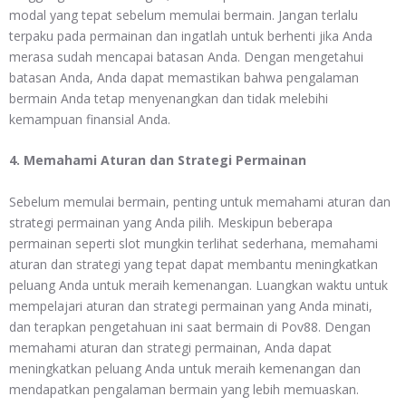
modal yang tepat sebelum memulai bermain. Jangan terlalu
terpaku pada permainan dan ingatlah untuk berhenti jika Anda
merasa sudah mencapai batasan Anda. Dengan mengetahui
batasan Anda, Anda dapat memastikan bahwa pengalaman
bermain Anda tetap menyenangkan dan tidak melebihi
kemampuan finansial Anda.
4. Memahami Aturan dan Strategi Permainan
Sebelum memulai bermain, penting untuk memahami aturan dan
strategi permainan yang Anda pilih. Meskipun beberapa
permainan seperti slot mungkin terlihat sederhana, memahami
aturan dan strategi yang tepat dapat membantu meningkatkan
peluang Anda untuk meraih kemenangan. Luangkan waktu untuk
mempelajari aturan dan strategi permainan yang Anda minati,
dan terapkan pengetahuan ini saat bermain di Pov88. Dengan
memahami aturan dan strategi permainan, Anda dapat
meningkatkan peluang Anda untuk meraih kemenangan dan
mendapatkan pengalaman bermain yang lebih memuaskan.