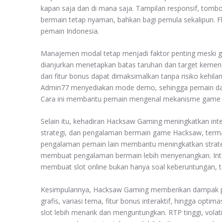
kapan saja dan di mana saja. Tampilan responsif, tombo
bermain tetap nyaman, bahkan bagi pemula sekalipun. Fl
pemain Indonesia.
Manajemen modal tetap menjadi faktor penting meski
dianjurkan menetapkan batas taruhan dan target kemen
dari fitur bonus dapat dimaksimalkan tanpa risiko kehi
Admin77 menyediakan mode demo, sehingga pemain dapa
Cara ini membantu pemain mengenal mekanisme game 
Selain itu, kehadiran Hacksaw Gaming meningkatkan inte
strategi, dan pengalaman bermain game Hacksaw, termas
pengalaman pemain lain membantu meningkatkan strate
membuat pengalaman bermain lebih menyenangkan. Intera
membuat slot online bukan hanya soal keberuntungan, t
Kesimpulannya, Hacksaw Gaming memberikan dampak posi
grafis, variasi tema, fitur bonus interaktif, hingga opt
slot lebih menarik dan menguntungkan. RTP tinggi, vo