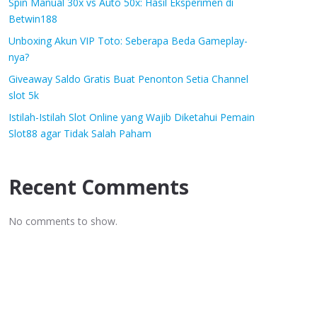
Spin Manual 30x vs Auto 50x: Hasil Eksperimen di
Betwin188
Unboxing Akun VIP Toto: Seberapa Beda Gameplay-
nya?
Giveaway Saldo Gratis Buat Penonton Setia Channel
slot 5k
Istilah-Istilah Slot Online yang Wajib Diketahui Pemain
Slot88 agar Tidak Salah Paham
Recent Comments
No comments to show.