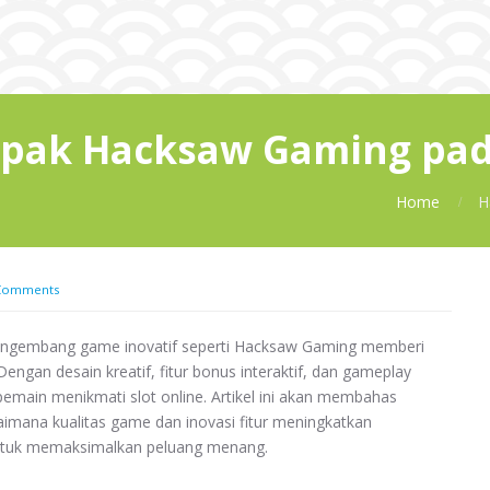
mpak Hacksaw Gaming pa
Home
H
Comments
n pengembang game inovatif seperti Hacksaw Gaming memberi
 Dengan desain kreatif, fitur bonus interaktif, dan gameplay
emain menikmati slot online. Artikel ini akan membahas
ana kualitas game dan inovasi fitur meningkatkan
untuk memaksimalkan peluang menang.