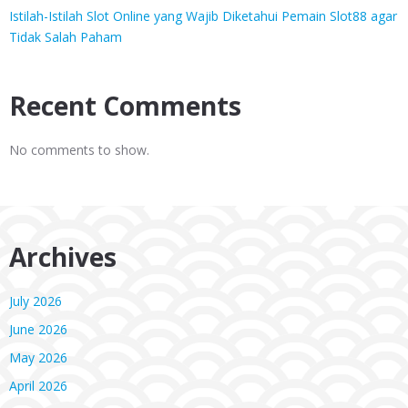
Istilah-Istilah Slot Online yang Wajib Diketahui Pemain Slot88 agar
Tidak Salah Paham
Recent Comments
No comments to show.
Archives
July 2026
June 2026
May 2026
April 2026