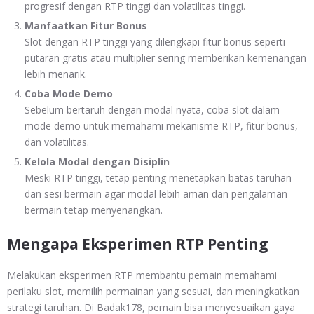
progresif dengan RTP tinggi dan volatilitas tinggi.
Manfaatkan Fitur Bonus
Slot dengan RTP tinggi yang dilengkapi fitur bonus seperti
putaran gratis atau multiplier sering memberikan kemenangan
lebih menarik.
Coba Mode Demo
Sebelum bertaruh dengan modal nyata, coba slot dalam
mode demo untuk memahami mekanisme RTP, fitur bonus,
dan volatilitas.
Kelola Modal dengan Disiplin
Meski RTP tinggi, tetap penting menetapkan batas taruhan
dan sesi bermain agar modal lebih aman dan pengalaman
bermain tetap menyenangkan.
Mengapa Eksperimen RTP Penting
Melakukan eksperimen RTP membantu pemain memahami
perilaku slot, memilih permainan yang sesuai, dan meningkatkan
strategi taruhan. Di Badak178, pemain bisa menyesuaikan gaya