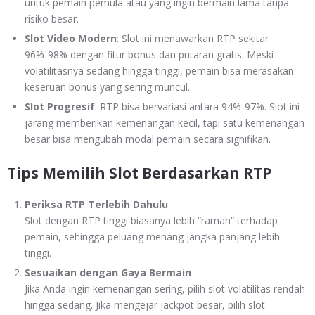
untuk pemain pemula atau yang ingin bermain lama tanpa
risiko besar.
Slot Video Modern
: Slot ini menawarkan RTP sekitar
96%-98% dengan fitur bonus dan putaran gratis. Meski
volatilitasnya sedang hingga tinggi, pemain bisa merasakan
keseruan bonus yang sering muncul.
Slot Progresif
: RTP bisa bervariasi antara 94%-97%. Slot ini
jarang memberikan kemenangan kecil, tapi satu kemenangan
besar bisa mengubah modal pemain secara signifikan.
Tips Memilih Slot Berdasarkan RTP
Periksa RTP Terlebih Dahulu
Slot dengan RTP tinggi biasanya lebih “ramah” terhadap
pemain, sehingga peluang menang jangka panjang lebih
tinggi.
Sesuaikan dengan Gaya Bermain
Jika Anda ingin kemenangan sering, pilih slot volatilitas rendah
hingga sedang. Jika mengejar jackpot besar, pilih slot