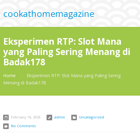
cookathomemagazine
Eksperimen RTP: Slot Mana
yang Paling Sering Menang di
Badak178
Home
Eksperimen RTP: Slot Mana yang Paling Sering
Menang di Badak178
February 16, 2026
admin
Uncategorized
No Comments