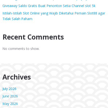
Giveaway Saldo Gratis Buat Penonton Setia Channel slot 5k
Istilah-Istilah Slot Online yang Wajib Diketahui Pemain Slot88 agar
Tidak Salah Paham
Recent Comments
No comments to show.
Archives
July 2026
June 2026
May 2026