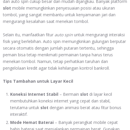
dan auto spin cukup besar dan mudah dijangkau. Banyak platform
slot
mobile memungkinkan penyesuaian posisi atau ukuran
tombol, yang sangat membantu untuk kenyamanan jari dan
mengurangi kesalahan saat menekan tombol.
Selain itu, manfaatkan fitur
auto spin
untuk mengurangi interaksi
fisik yang berlebihan. Auto spin memungkinkan gulungan berputar
secara otomatis dengan jumlah putaran tertentu, sehingga
pemain bisa tetap menikmati permainan tanpa harus terus
menekan tombol. Namun, tetap perhatikan taruhan dan
pengelolaan kredit agar tidak kehilangan kontrol bankroll.
Tips Tambahan untuk Layar Kecil
Koneksi Internet Stabil
– Bermain
slot
di layar kecil
membutuhkan koneksi internet yang cepat dan stabil,
terutama untuk
slot
dengan animasi berat atau fitur bonus
interaktif.
Mode Hemat Baterai
– Banyak perangkat mobile cepat
habis baterai saat menjalankan permainan berat. Gunakan