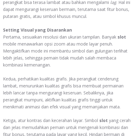
perangkat bisa terasa lambat atau bahkan mengalami
lag
. Hal ini
dapat mengurangi keseruan bermain, terutama saat fitur bonus,
putaran gratis, atau simbol khusus muncul.
Setting Visual yang Disarankan
Pertama, sesuaikan resolusi dan ukuran tampilan. Banyak
slot
mobile menawarkan opsi zoom atau mode layar penuh.
Mengaktifkan mode ini membantu simbol dan gulungan terlihat
lebih jelas, sehingga pemain tidak mudah salah membaca
kombinasi kemenangan.
Kedua, perhatikan kualitas grafis. Jika perangkat cenderung
lambat, menurunkan kualitas grafis bisa membuat permainan
lebih lancar tanpa mengurangi keseruan. Sebaliknya, jika
perangkat mumpuni, aktifkan kualitas grafis tinggi untuk
menikmati animasi dan efek visual yang memanjakan mata.
Ketiga, atur kontras dan kecerahan layar. Simbol
slot
yang cerah
dan jelas memudahkan pemain untuk mengenali kombinasi dan
fitur bonus, terutama pada layar yang kecil. Hindari bermain di