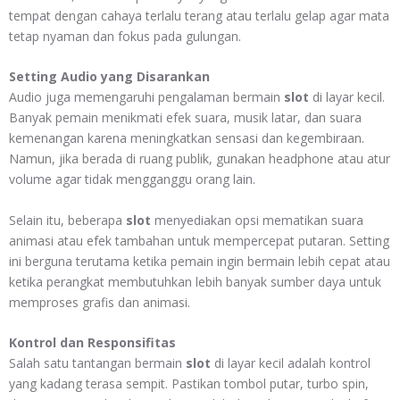
tempat dengan cahaya terlalu terang atau terlalu gelap agar mata
tetap nyaman dan fokus pada gulungan.
Setting Audio yang Disarankan
Audio juga memengaruhi pengalaman bermain
slot
di layar kecil.
Banyak pemain menikmati efek suara, musik latar, dan suara
kemenangan karena meningkatkan sensasi dan kegembiraan.
Namun, jika berada di ruang publik, gunakan headphone atau atur
volume agar tidak mengganggu orang lain.
Selain itu, beberapa
slot
menyediakan opsi mematikan suara
animasi atau efek tambahan untuk mempercepat putaran. Setting
ini berguna terutama ketika pemain ingin bermain lebih cepat atau
ketika perangkat membutuhkan lebih banyak sumber daya untuk
memproses grafis dan animasi.
Kontrol dan Responsifitas
Salah satu tantangan bermain
slot
di layar kecil adalah kontrol
yang kadang terasa sempit. Pastikan tombol putar, turbo spin,